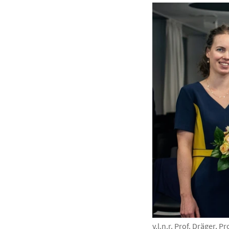
v.l.n.r. Prof. Dräger, 